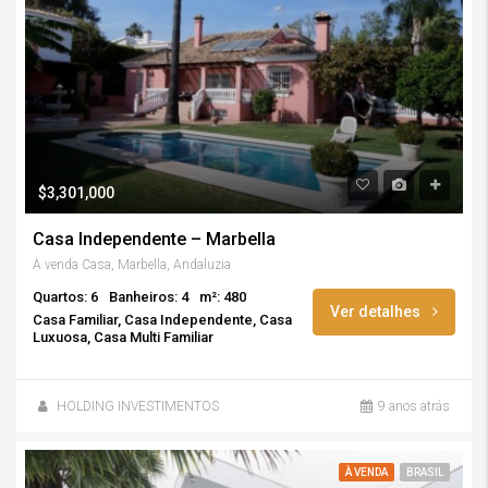
$3,301,000
Casa Independente – Marbella
À venda Casa, Marbella, Andaluzia
Quartos: 6
Banheiros: 4
m²: 480
Ver detalhes
Casa Familiar, Casa Independente, Casa
Luxuosa, Casa Multi Familiar
HOLDING INVESTIMENTOS
9 anos atrás
À VENDA
BRASIL