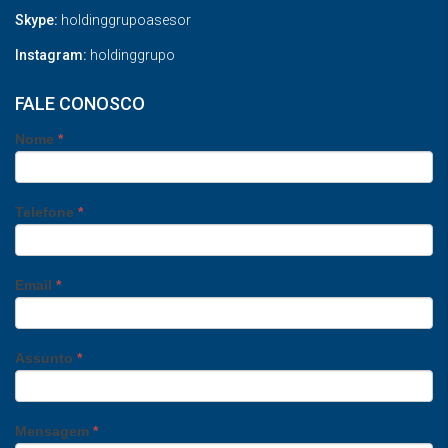
Skype:
holdinggrupoasesor
Instagram:
holdinggrupo
FALE CONOSCO
Nome
*
Telefone
*
Email
*
Assunto
*
Mensagem
*