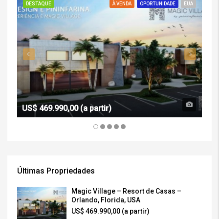
DESTAQUE
À VENDA
OPORTUNIDADE
EUA
DE
US$ 469.990,00 (a partir)
R$ 
Últimas Propriedades
Magic Village – Resort de Casas –
Orlando, Florida, USA
US$ 469.990,00 (a partir)