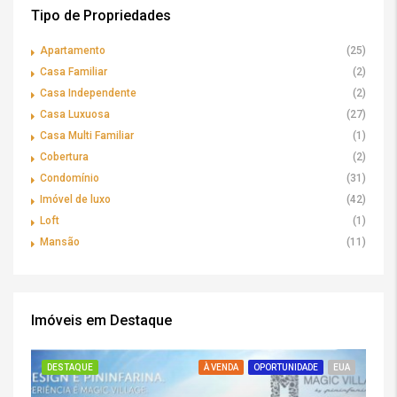
Tipo de Propriedades
Apartamento
(25)
Casa Familiar
(2)
Casa Independente
(2)
Casa Luxuosa
(27)
Casa Multi Familiar
(1)
Cobertura
(2)
Condomínio
(31)
Imóvel de luxo
(42)
Loft
(1)
Mansão
(11)
Imóveis em Destaque
DESTAQUE
À VENDA
OPORTUNIDADE
EUA
DE