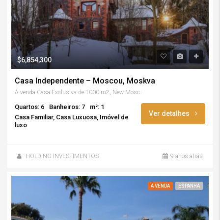
$6,854,300
Casa Independente – Moscou, Moskva
À venda Casa Exclusiva de 1000 m2, New Moscow, Moscou, Moskva
Quartos: 6
Banheiros: 7
m²: 1
Ver detalhes
Casa Familiar, Casa Luxuosa, Imóvel de
luxo
HOLDING INVESTIMENTOS
9 anos atrás
À VENDA
ESPANHA