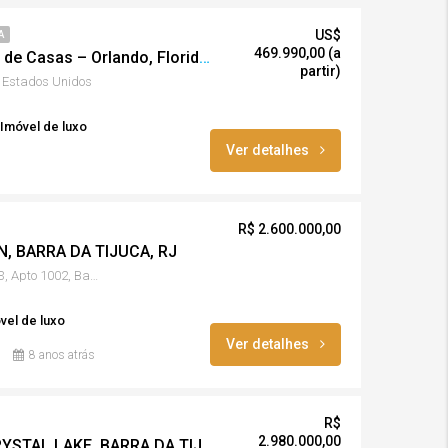
US$
A
469.990,00 (a
Magic Village – Resort de Casas – Orlando, Florida, USA
partir)
, Estados Unidos
Imóvel de luxo
Ver detalhes
R$ 2.600.000,00
, BARRA DA TIJUCA, RJ
Rua Cesar Lattes, 260, Bloco 3, Apto 1002, Barra da Tijuca, RJ
vel de luxo
Ver detalhes
8 anos atrás
R$
2.980.000,00
CASA CONDOMÍNIO CRYSTAL LAKE, BARRA DA TIJUCA, RJ