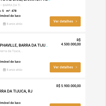
AVENIDA DJALMA RIBEIRO, 0 – BARRA DA TIJUCA, RIO DE JANEIRO – RJ – CEP: 22790-790
NDA
BRASIL
DESTAQUE
À VENDA
BRASIL
DESTAQUE
: 5
m²: 478
Imóvel de luxo
Ver detalhes
8 anos atrás
R$
4.500.000,00
CASA CONDOMINIO ALPHAVILLE, BARRA DA TIJUCA, RJ
R$ 4.500.000,00
R$ 5.900
Rua Rachel de Queiroz, s/n - Barra da Tijuca, Rio de Janeiro - RJ, 22793-310, Brasil
Imóvel de luxo
Ver detalhes
8 anos atrás
R$ 5.900.000,00
RRA DA TIJUCA, RJ
Imóvel de luxo