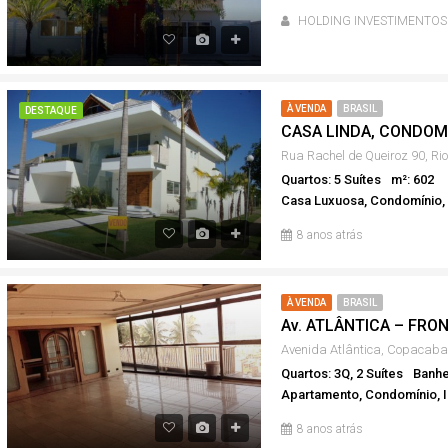
HOLDING INVESTIMENTOS
À VENDA
BRASIL
DESTAQUE
Rua Rachel de Queiroz 90, Rio
Quartos: 5 Suítes
m²: 602
Casa Luxuosa, Condomínio, 
8 anos atrás
À VENDA
BRASIL
Quartos: 3Q, 2 Suítes
Banhe
Apartamento, Condomínio, I
8 anos atrás