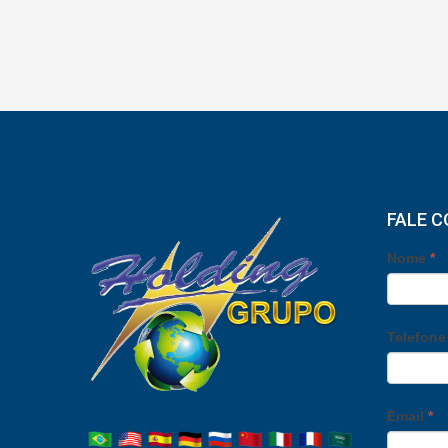
FALE 
Nome
*
Telefon
Email
*