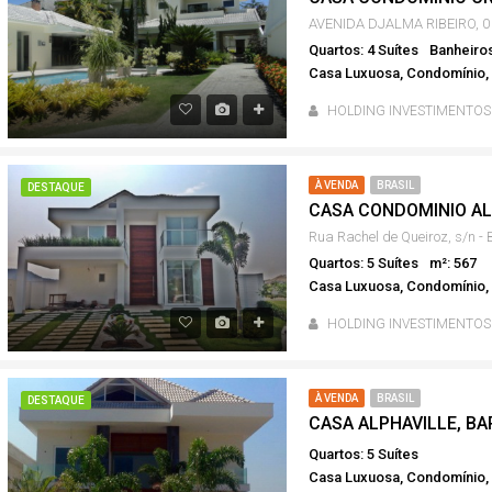
QUE
À VENDA
BRASIL
DESTAQUE
À VE
Quartos: 4 Suítes
Banheiros
Casa Luxuosa, Condomínio, 
HOLDING INVESTIMENTOS
À VENDA
BRASIL
DESTAQUE
550.000,00
R$ 2.600.000,00
Quartos: 5 Suítes
m²: 567
Casa Luxuosa, Condomínio, 
HOLDING INVESTIMENTOS
À VENDA
BRASIL
DESTAQUE
CASA ALPHAVILLE, BA
Quartos: 5 Suítes
Casa Luxuosa, Condomínio, 