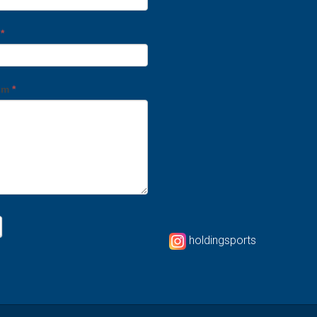
o
*
em
*
holdingsports