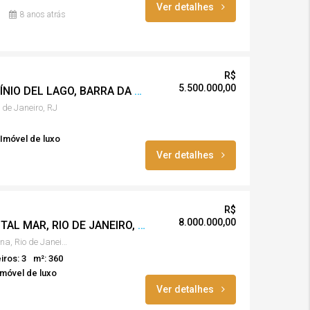
Ver detalhes
8 anos atrás
R$
5.500.000,00
CASA LINDA, CONDOMÍNIO DEL LAGO, BARRA DA TIJUCA, RJ
 de Janeiro, RJ
Imóvel de luxo
Ver detalhes
R$
8.000.000,00
Av. ATLÂNTICA – FRONTAL MAR, RIO DE JANEIRO, RJ
Avenida Atlântica, Copacabana, Rio de Janeiro, RJ
iros: 3
m²: 360
móvel de luxo
Ver detalhes