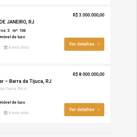
R$ 3.000.000,00
 DE JANEIRO, RJ
ros: 3
m²: 106
móvel de luxo
Ver detalhes
8 anos atrás
R$ 8.000.000,00
r – Barra da Tijuca, RJ
Av. Lúcio Costa, 2930 - Barra da Tijuca, Rio de Janeiro - RJ, 22630-010
móvel de luxo
Ver detalhes
8 anos atrás