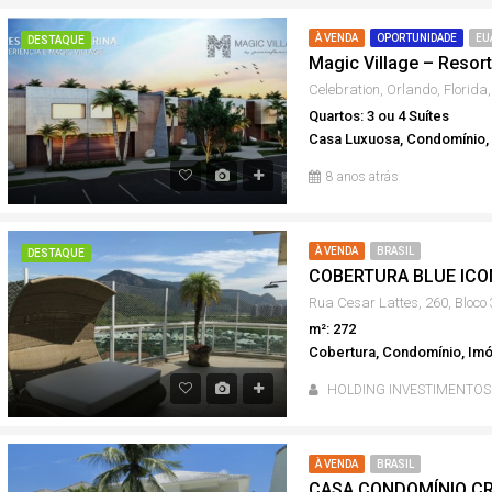
À VENDA
OPORTUNIDADE
EU
DESTAQUE
Celebration, Orlando, Florida
Quartos: 3 ou 4 Suítes
Casa Luxuosa, Condomínio, 
8 anos atrás
À VENDA
BRASIL
DESTAQUE
COBERTURA BLUE ICON
m²: 272
Cobertura, Condomínio, Imó
HOLDING INVESTIMENTOS
À VENDA
BRASIL