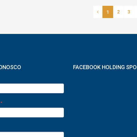
2
3
1
CONOSCO
FACEBOOK HOLDING SP
e
*