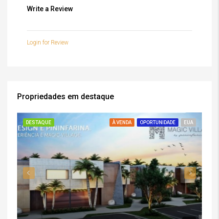
Write a Review
Login for Review
Propriedades em destaque
DESTAQUE
À VENDA
OPORTUNIDADE
EUA
DE