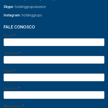
Skype:
holdinggrupoasesor
Instagram:
holdinggrupo
FALE CONOSCO
Nome
*
Telefone
*
Email
*
Assunto
*
Mensagem
*