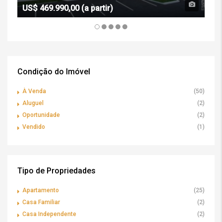
US$ 469.990,00 (a partir)
R$ 
Condição do Imóvel
À Venda
(50)
Aluguel
(2)
Oportunidade
(2)
Vendido
(1)
Tipo de Propriedades
Apartamento
(25)
Casa Familiar
(2)
Casa Independente
(2)