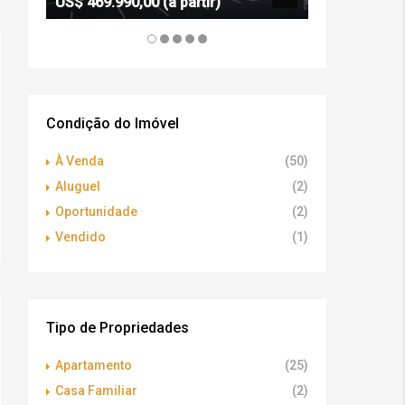
US$ 469.990,00 (a partir)
R$ 1.550.000
Condição do Imóvel
À Venda
(50)
Aluguel
(2)
Oportunidade
(2)
Vendido
(1)
Tipo de Propriedades
Apartamento
(25)
Casa Familiar
(2)