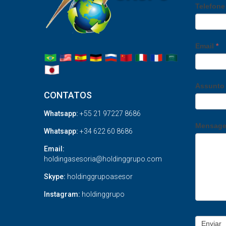
Telefon
Email
*
Assunt
CONTATOS
Whatsapp:
+55 21 97227 8686
Mensag
Whatsapp:
+34 622 60 8686
Email:
holdingasesoria@holdinggrupo.com
Skype:
holdinggrupoasesor
Instagram:
holdinggrupo
Enviar