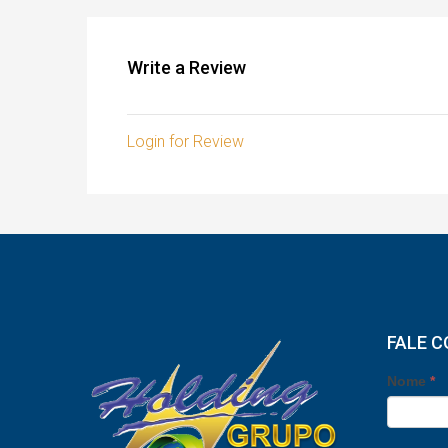
Write a Review
Login for Review
FALE 
Nome
*