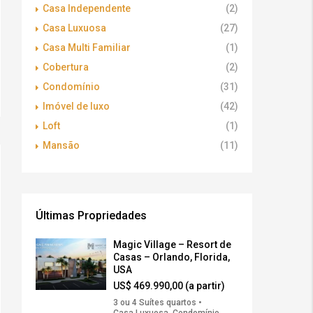
Casa Independente
(2)
Casa Luxuosa
(27)
Casa Multi Familiar
(1)
Cobertura
(2)
Condomínio
(31)
Imóvel de luxo
(42)
Loft
(1)
Mansão
(11)
Últimas Propriedades
Magic Village – Resort de
Casas – Orlando, Florida,
USA
US$ 469.990,00 (a partir)
3 ou 4 Suítes quartos •