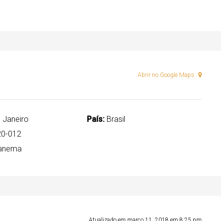
Abrir no Google Maps
 Janeiro
País:
Brasil
0-012
anema
Atualizado em março 11, 2018 em 8:25 pm