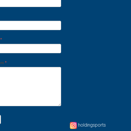
o
*
em
*
holdingsports