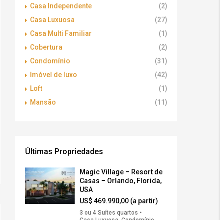
Casa Independente
(2)
Casa Luxuosa
(27)
Casa Multi Familiar
(1)
Cobertura
(2)
Condomínio
(31)
Imóvel de luxo
(42)
Loft
(1)
Mansão
(11)
Últimas Propriedades
Magic Village – Resort de
Casas – Orlando, Florida,
USA
US$ 469.990,00 (a partir)
3 ou 4 Suítes quartos •