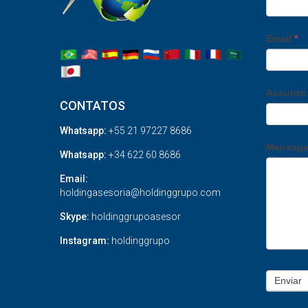
Email
*
Assunt
CONTATOS
Whatsapp:
+55 21 97227 8686
Mensag
Whatsapp:
+34 622 60 8686
Email:
holdingasesoria@holdinggrupo.com
Skype:
holdinggrupoasesor
Instagram:
holdinggrupo
Enviar