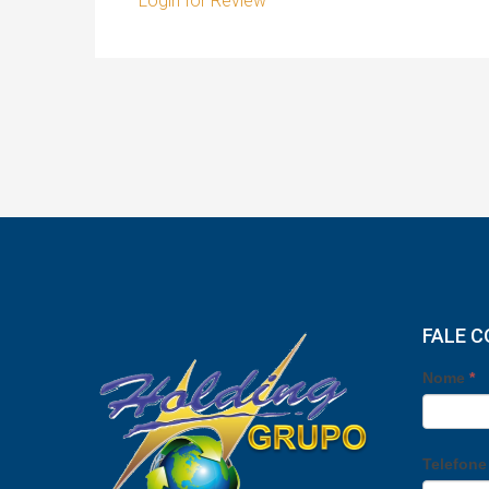
Login for Review
FALE 
Nome
*
Telefon