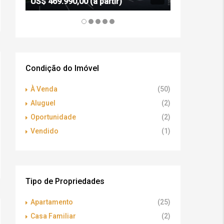
US$ 469.990,00 (a partir)
R$ 1.550.000
Condição do Imóvel
À Venda
(50)
Aluguel
(2)
Oportunidade
(2)
Vendido
(1)
Tipo de Propriedades
Apartamento
(25)
Casa Familiar
(2)