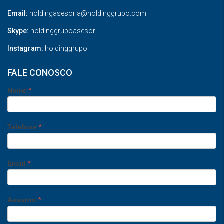
Email:
holdingasesoria@holdinggrupo.com
Skype:
holdinggrupoasesor
Instagram:
holdinggrupo
FALE CONOSCO
Nome
*
Telefone
*
Email
*
Assunto
*