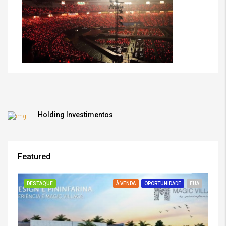
Holding Investimentos
Featured
DESTAQUE
À VENDA
OPORTUNIDADE
EUA
DE