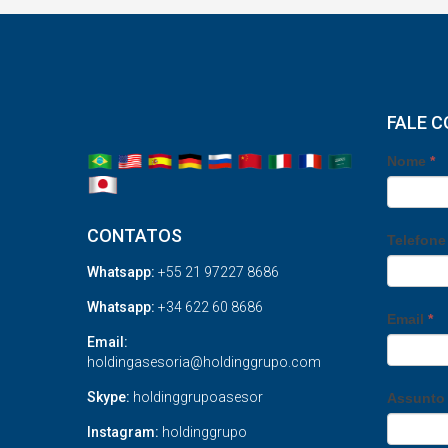
FALE 
Nome
*
CONTATOS
Telefon
Whatsapp:
+55 21 97227 8686
Whatsapp:
+34 622 60 8686
Email
*
Email:
holdingasesoria@holdinggrupo.com
Skype:
holdinggrupoasesor
Assunt
Instagram:
holdinggrupo