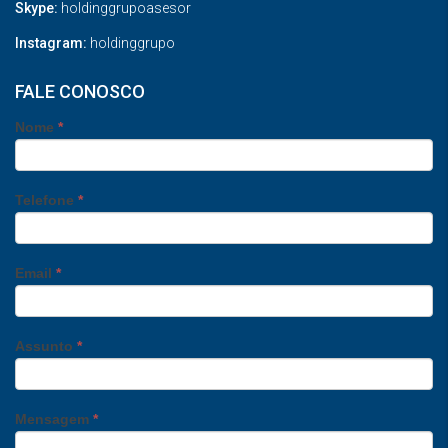
Skype:
holdinggrupoasesor
Instagram:
holdinggrupo
FALE CONOSCO
Nome
*
Telefone
*
Email
*
Assunto
*
Mensagem
*