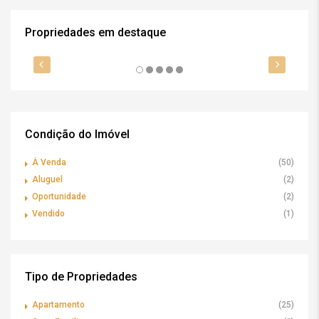
Propriedades em destaque
US$ 469.990,00 (a partir)
R$ 
DESTAQUE
À VENDA
OPORTUNIDADE
EUA
DE
Condição do Imóvel
À Venda
(50)
Aluguel
(2)
Oportunidade
(2)
Vendido
(1)
Tipo de Propriedades
Apartamento
(25)