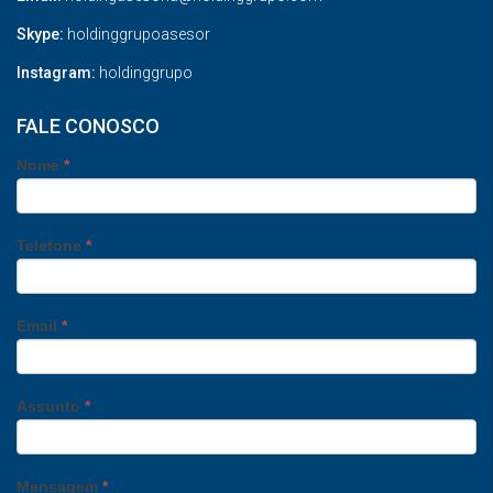
Skype:
holdinggrupoasesor
Instagram:
holdinggrupo
FALE CONOSCO
Nome
*
Telefone
*
Email
*
Assunto
*
Mensagem
*