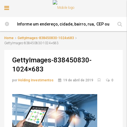
Home
GettyImages-838450830-1024x683
GettyImages-838450830-1024×683
GettyImages-838450830-
1024×683
por
Holding Investimentos
19 de abril de 2019
0