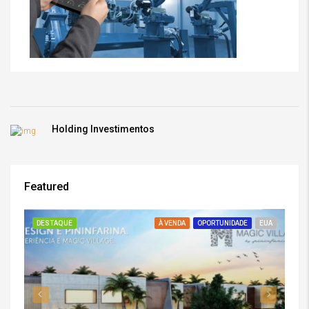
Holding Investimentos
Featured
DESTAQUE
À VENDA
OPORTUNIDADE
EUA
DE