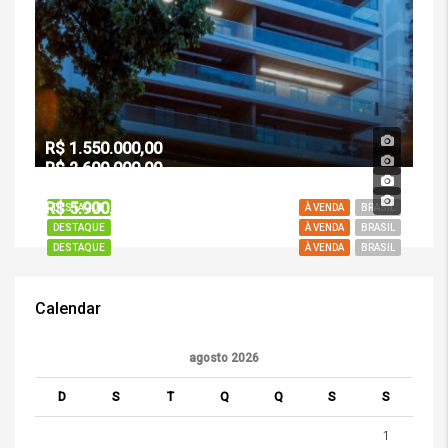
R$ 1.550.000,00
R$ 2.600.000,00
R$ 4.500.000,00
R$ 5.900.000,00
DESTAQUE
À VENDA
BRASIL
DESTAQUE
À VENDA
BRASIL
DESTAQUE
À VENDA
BRASIL
Calendar
agosto 2026
D
S
T
Q
Q
S
S
1