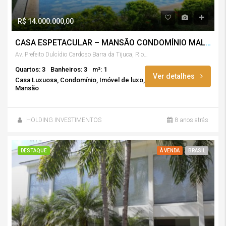
R$ 14.000.000,00
CASA ESPETACULAR – MANSÃO CONDOMÍNIO MALIBU – BARRA DA TIJUCA, RJ
Av. Prefeito Dulcídio Cardoso Barra da Tijuca, Rio de Janeiro – RJ
Quartos: 3
Banheiros: 3
m²: 1
Ver detalhes
Casa Luxuosa, Condomínio, Imóvel de luxo,
Mansão
HOLDING INVESTIMENTOS
8 anos atrás
DESTAQUE
À VENDA
BRASIL