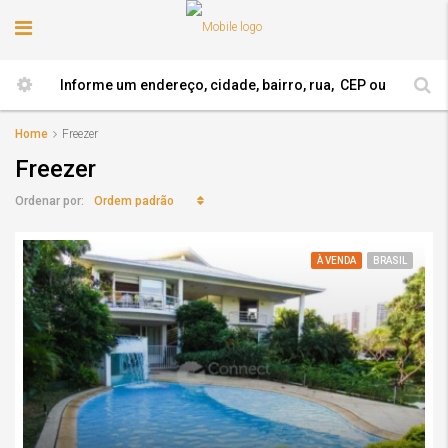
Home
Freezer
Freezer
Ordem padrão
Ordenar por:
À VENDA
BRASIL