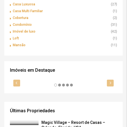
Casa Luxuosa
(27)
Casa Multi Familiar
(1)
Cobertura
(2)
Condomínio
(31)
Imóvel de luxo
(42)
Loft
(1)
Mansão
(11)
Imóveis em Destaque
US$ 469.990,00 (a partir)
R$ 
DESTAQUE
À VENDA
OPORTUNIDADE
EUA
DE
Últimas Propriedades
Magic Village – Resort de Casas –