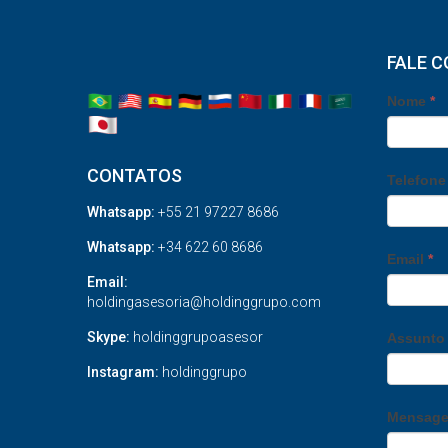
FALE 
Nome
*
CONTATOS
Telefon
Whatsapp:
+55 21 97227 8686
Whatsapp:
+34 622 60 8686
Email
*
Email:
holdingasesoria@holdinggrupo.com
Skype:
holdinggrupoasesor
Assunt
Instagram:
holdinggrupo
Mensag