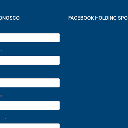
CONOSCO
FACEBOOK HOLDING SP
e
*
o
*
em
*