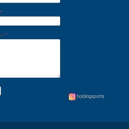
o
*
em
*
holdingsports