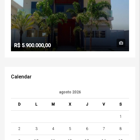
R$ 5.900.000,00
Calendar
agosto 2026
D
L
M
X
J
V
S
1
2
3
4
5
6
7
8